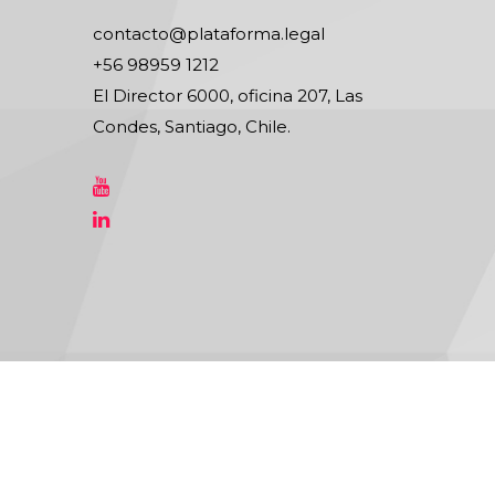
contacto@plataforma.legal
+56 98959 1212
El Director 6000, oficina 207, Las
Condes, Santiago, Chile.