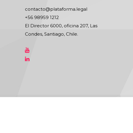
contacto@plataforma.legal
+56 98959 1212
El Director 6000, oficina 207, Las
Condes, Santiago, Chile.