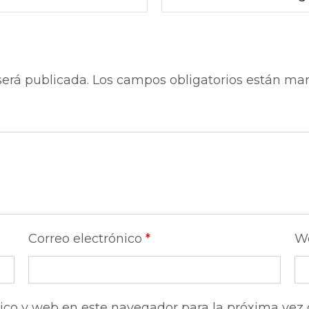
será publicada.
Los campos obligatorios están ma
Correo electrónico
*
W
ico y web en este navegador para la próxima vez