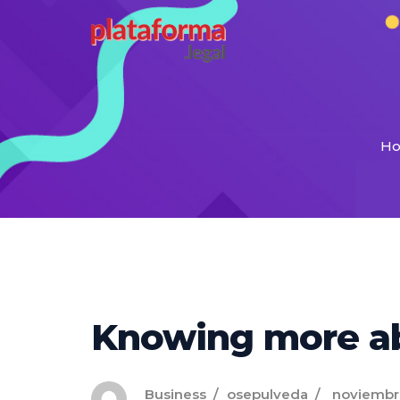
H
Knowing more ab
Business
osepulveda
noviembre