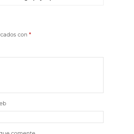
rcados con
*
eb
 que comente.